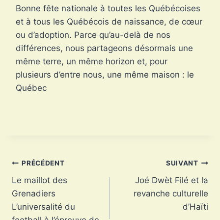
Bonne fête nationale à toutes les Québécoises
et à tous les Québécois de naissance, de cœur
ou d’adoption. Parce qu’au-delà de nos
différences, nous partageons désormais une
même terre, un même horizon et, pour
plusieurs d’entre nous, une même maison : le
Québec
Navigation
PRÉCÉDENT
SUIVANT
Le maillot des
Joé Dwèt Filé et la
de
Grenadiers
revanche culturelle
l’article
L’universalité du
d’Haïti
football à l’épreuve de