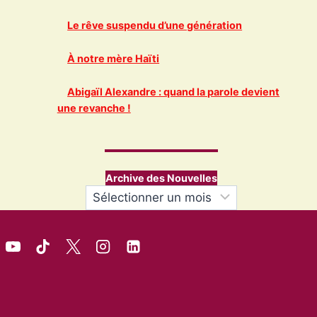
Le rêve suspendu d’une génération
À notre mère Haïti
Abigaïl Alexandre : quand la parole devient
une revanche !
Archive des Nouvelles
Archives