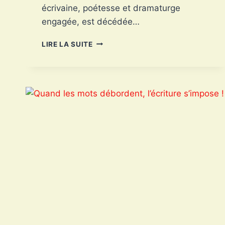
écrivaine, poétesse et dramaturge
engagée, est décédée…
DENISE
LIRE LA SUITE
BOUCHER,
UNE
GRANDE
VOIX
FÉMINISTE
DE
LA
LITTÉRATURE
QUÉBÉCOISE,
S’ÉTEINT
À
89
ANS