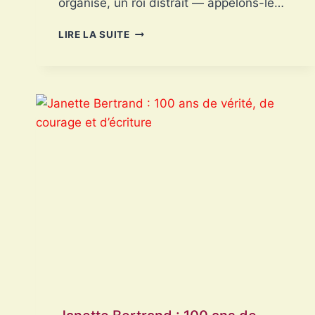
organisé, un roi distrait — appelons-le…
LE
LIRE LA SUITE
JOUR
OÙ
LE
ROI
A
OUBLIÉ
SON
CALENDRIER…
(ORIGINE
TRÈS
OFFICIELLE
DU
POISSON
D’AVRIL)