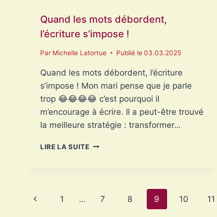
Quand les mots débordent,
l’écriture s’impose !
Par
Michelle Latortue
Publié le
03.03.2025
Quand les mots débordent, l’écriture
s’impose ! Mon mari pense que je parle
trop 😂😂😂😂 c’est pourquoi il
m’encourage à écrire. Il a peut-être trouvé
la meilleure stratégie : transformer…
QUAND
LIRE LA SUITE
LES
MOTS
DÉBORDENT,
L’ÉCRITURE
Navigation
S’IMPOSE
Page
1
…
7
8
9
10
11
!