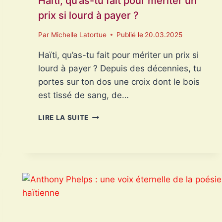
Haïti, qu’as-tu fait pour mériter un
prix si lourd à payer ?
Par
Michelle Latortue
Publié le
20.03.2025
Haïti, qu’as-tu fait pour mériter un prix si
lourd à payer ? Depuis des décennies, tu
portes sur ton dos une croix dont le bois
est tissé de sang, de…
HAÏTI,
LIRE LA SUITE
QU’AS-
TU
FAIT
POUR
MÉRITER
UN
PRIX
SI
LOURD
À