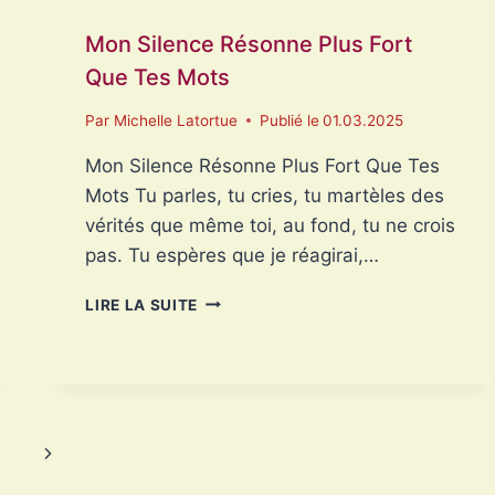
Mon Silence Résonne Plus Fort
Que Tes Mots
Par
Michelle Latortue
Publié le
01.03.2025
Mon Silence Résonne Plus Fort Que Tes
Mots Tu parles, tu cries, tu martèles des
vérités que même toi, au fond, tu ne crois
pas. Tu espères que je réagirai,…
MON
LIRE LA SUITE
SILENCE
RÉSONNE
PLUS
FORT
QUE
TES
Page
MOTS