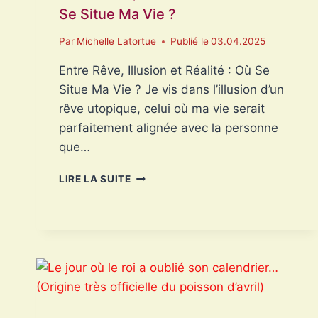
Se Situe Ma Vie ?
Par
Michelle Latortue
Publié le
03.04.2025
Entre Rêve, Illusion et Réalité : Où Se
Situe Ma Vie ? Je vis dans l’illusion d’un
rêve utopique, celui où ma vie serait
parfaitement alignée avec la personne
que…
ENTRE
LIRE LA SUITE
RÊVE,
ILLUSION
ET
RÉALITÉ
:
OÙ
SE
SITUE
MA