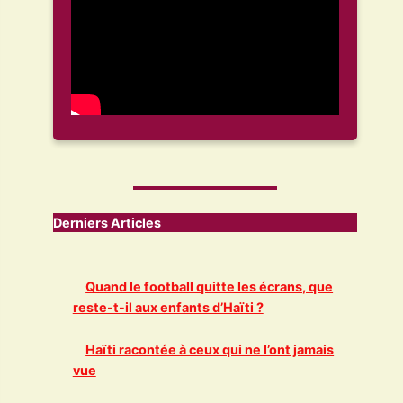
Derniers Articles
Quand le football quitte les écrans, que
reste-t-il aux enfants d’Haïti ?
Haïti racontée à ceux qui ne l’ont jamais
vue