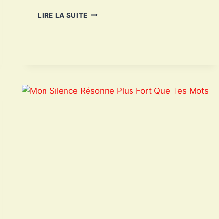
ANTHONY
LIRE LA SUITE
PHELPS
:
UNE
VOIX
ÉTERNELLE
DE
LA
POÉSIE
HAÏTIENNE