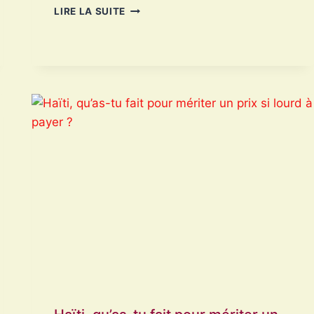
DIS-
LIRE LA SUITE
MOI
POURQUOI
TU
M’AIMES
?