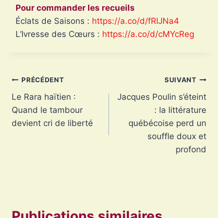
Pour commander les recueils
Éclats de Saisons :
https://a.co/d/fRIJNa4
L’Ivresse des Cœurs :
https://a.co/d/cMYcReg
Navigation
PRÉCÉDENT
SUIVANT
Le Rara haïtien :
Jacques Poulin s’éteint
de
Quand le tambour
: la littérature
l’article
devient cri de liberté
québécoise perd un
souffle doux et
profond
Publications similaires