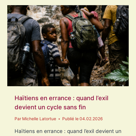
CÉLÈBRE
LOIN
DE
SA
TERRE
FONDATRICE
Haïtiens en errance : quand l’exil
devient un cycle sans fin
Par
Michelle Latortue
Publié le
04.02.2026
Haïtiens en errance : quand l’exil devient un