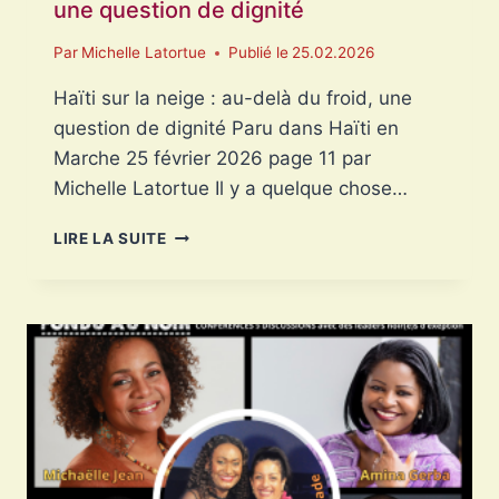
une question de dignité
Par
Michelle Latortue
Publié le
25.02.2026
Haïti sur la neige : au-delà du froid, une
question de dignité Paru dans Haïti en
Marche 25 février 2026 page 11 par
Michelle Latortue Il y a quelque chose…
HAÏTI
LIRE LA SUITE
SUR
LA
NEIGE
:
AU-
DELÀ
DU
FROID,
UNE
QUESTION
DE