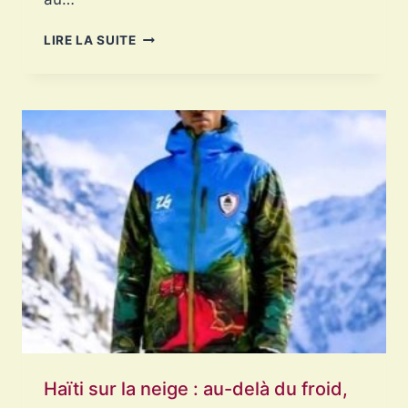
FEMMES
LIRE LA SUITE
HAÏTIENNES
:
QUAND
L’EXIL
DEVIENT
UN
ESPACE
DE
RAYONNEMENT
Haïti sur la neige : au-delà du froid,