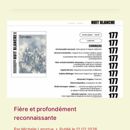
AU
NOIR
:
UNE
VITRINE
NÉCESSAIRE
DANS
UN
QUÉBEC
ENCORE
INÉGALEMENT
REPRÉSENTATIF
Fière et profondément
reconnaissante
Par
Michelle Latortue
Publié le
12.02.2026