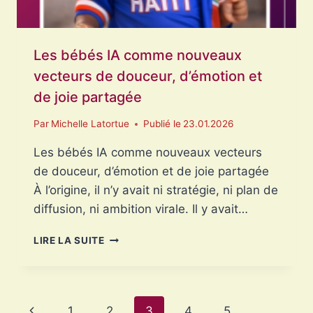
Les bébés IA comme nouveaux
vecteurs de douceur, d’émotion et
de joie partagée
Par
Michelle Latortue
Publié le
23.01.2026
Les bébés IA comme nouveaux vecteurs
de douceur, d’émotion et de joie partagée
À l’origine, il n’y avait ni stratégie, ni plan de
diffusion, ni ambition virale. Il y avait…
LES
LIRE LA SUITE
BÉBÉS
IA
COMME
NOUVEAUX
Navigation
Page
1
2
3
4
5
…
VECTEURS