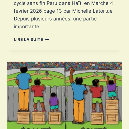
cycle sans fin Paru dans Haïti en Marche 4
février 2026 page 13 par Michelle Latortue
Depuis plusieurs années, une partie
importante…
HAÏTIENS
LIRE LA SUITE
EN
ERRANCE
:
QUAND
L’EXIL
DEVIENT
UN
CYCLE
SANS
FIN