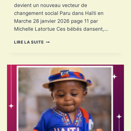
devient un nouveau vecteur de
changement social Paru dans Haïti en
Marche 28 janvier 2026 page 11 par
Michelle Latortue Ces bébés dansent,…
LES
LIRE LA SUITE
BÉBÉS
IA
:
QUAND
L’ENFANCE
VIRTUELLE
DEVIENT
UN
NOUVEAU
VECTEUR
DE
CHANGEMENT
SOCIAL