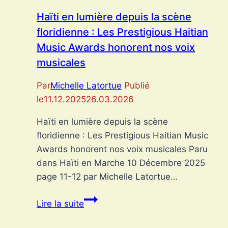
Haïti en lumière depuis la scène
floridienne : Les Prestigious Haitian
Music Awards honorent nos voix
musicales
Par
Michelle Latortue
Publié
le
11.12.2025
26.03.2026
Haïti en lumière depuis la scène
floridienne : Les Prestigious Haitian Music
Awards honorent nos voix musicales Paru
dans Haïti en Marche 10 Décembre 2025
page 11-12 par Michelle Latortue…
Haïti
Lire la suite
en
lumière