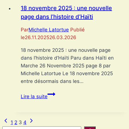
18 novembre 2025 : une nouvelle
page dans l’histoire d’Haïti
Par
Michelle Latortue
Publié
le
26.11.2025
26.03.2026
18 novembre 2025 : une nouvelle page
dans l’histoire d’Haïti Paru dans Haïti en
Marche 26 Novembre 2025 page 8 par
Michelle Latortue Le 18 novembre 2025
entre désormais dans les…
18
Lire la suite
novembre
2025 :
une
Page
Page
Navigation
1
2
3
4
nouvelle
précédente
suivante