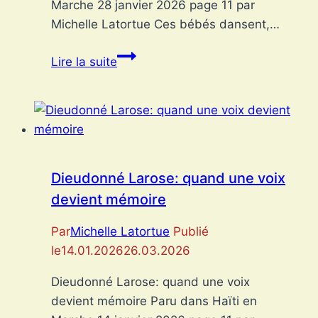
Marche 28 janvier 2026 page 11 par
Michelle Latortue Ces bébés dansent,…
Les
Lire la suite
bébés
IA
:
quand
l’enfance
virtuelle
Dieudonné Larose: quand une voix
devient
devient mémoire
un
nouveau
Par
Michelle Latortue
Publié
vecteur
le
14.01.2026
26.03.2026
de
Dieudonné Larose: quand une voix
changement
devient mémoire Paru dans Haïti en
social