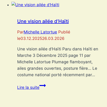
depuis
la
scène
Une vision ailée d’Haïti
floridienne
:
Par
Michelle Latortue
Publié
Les
le
03.12.2025
26.03.2026
Prestigious
Une vision ailée d’Haïti Paru dans Haïti en
Haitian
Marche 3 Décembre 2025 page 11 par
Music
Michelle Latortue Plumage flamboyant,
Awards
ailes grandes ouvertes, posture fière… Le
honorent
costume national porté récemment par…
nos
voix
Une
Lire la suite
musicales
vision
ailée
d’Haïti