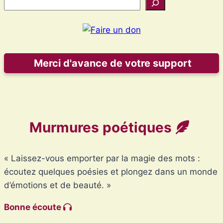
Rechercher
page
de
dans
page
l’histoire
d’Haïti
Merci d'avance de votre support
Murmures poétiques
« Laissez-vous emporter par la magie des mots :
écoutez quelques poésies et plongez dans un monde
d’émotions et de beauté. »
Bonne écoute