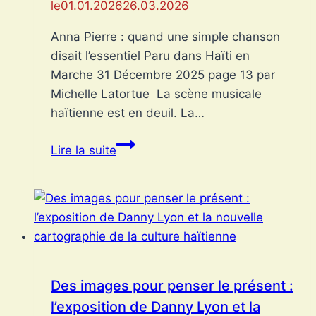
le
01.01.2026
26.03.2026
Anna Pierre : quand une simple chanson
disait l’essentiel Paru dans Haïti en
Marche 31 Décembre 2025 page 13 par
Michelle Latortue La scène musicale
haïtienne est en deuil. La…
Anna
Lire la suite
Pierre
:
quand
une
simple
chanson
disait
Des images pour penser le présent :
l’essentiel
l’exposition de Danny Lyon et la