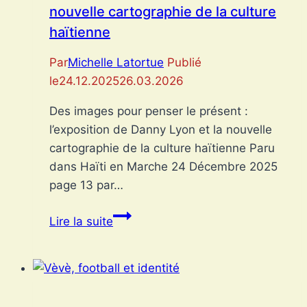
nouvelle cartographie de la culture
haïtienne
Par
Michelle Latortue
Publié
le
24.12.2025
26.03.2026
Des images pour penser le présent :
l’exposition de Danny Lyon et la nouvelle
cartographie de la culture haïtienne Paru
dans Haïti en Marche 24 Décembre 2025
page 13 par…
Des
Lire la suite
images
pour
penser
le