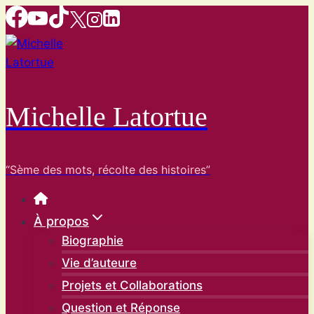
Aller
au
contenu
Michelle Latortue
“Sème des mots, récolte des histoires”
À propos
Biographie
Vie d’auteure
Projets et Collaborations
Question et Réponse