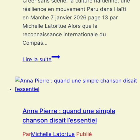
Créer sans scène: la culture haïtienne, une
résilience en mouvement Paru dans Haïti
en Marche 7 janvier 2026 page 13 par
Michelle Latortue Alors que la
reconnaissance internationale du
Compas…
Créer
Lire la suite
sans
scène:
la
culture
haïtienne,
une
Anna Pierre : quand une simple
résilience
chanson disait l’essentiel
en
mouvement
Par
Michelle Latortue
Publié