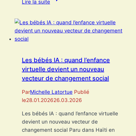
Lire la suite
en
errance
:
quand
l’exil
devient
un
Les bébés IA : quand l’enfance
cycle
virtuelle devient un nouveau
sans
vecteur de changement social
fin
Par
Michelle Latortue
Publié
le
28.01.2026
26.03.2026
Les bébés IA : quand l’enfance virtuelle
devient un nouveau vecteur de
changement social Paru dans Haïti en