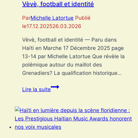
présent
Vèvè, football et identité
:
l’exposition
Par
Michelle Latortue
Publié
de
le
17.12.2025
26.03.2026
Danny
Vèvè, football et identité — Paru dans
Lyon
Haïti en Marche 17 Décembre 2025 page
et
13-14 par Michelle Latortue Que révèle la
la
polémique autour du maillot des
nouvelle
Grenadiers? La qualification historique…
cartographie
de
Vèvè,
Lire la suite
la
football
culture
et
haïtienne
identité