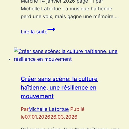
Marche 14 janvier 2026 page 11 par
Michelle Latortue La musique haïtienne
perd une voix, mais gagne une mémoire….
Dieudonné
Lire la suite
Larose:
quand
une
voix
devient
mémoire
Créer sans scène: la culture
haïtienne, une résilience en
mouvement
Par
Michelle Latortue
Publié
le
07.01.2026
26.03.2026