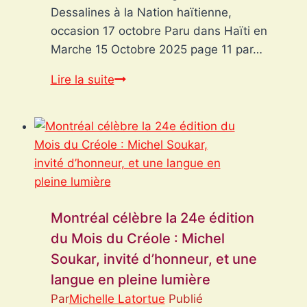
Dessalines à la Nation haïtienne,
occasion 17 octobre Paru dans Haïti en
Marche 15 Octobre 2025 page 11 par…
“J’ai
Lire la suite
crié
Liberté.
Et
vous
m’avez
rendu
Silence.”
Montréal célèbre la 24e édition
Discours
du Mois du Créole : Michel
imaginaire
Soukar, invité d’honneur, et une
de
langue en pleine lumière
Dessalines
Par
Michelle Latortue
Publié
à