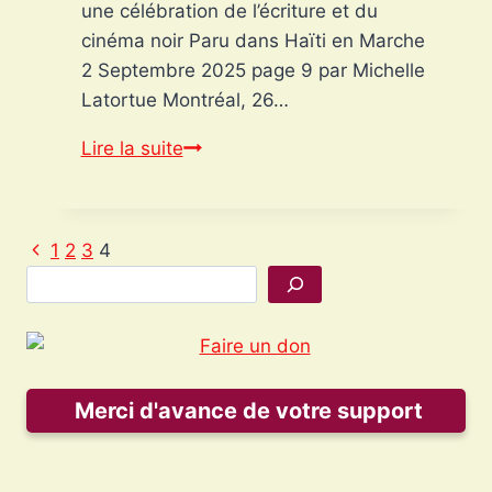
une célébration de l’écriture et du
cinéma noir Paru dans Haïti en Marche
2 Septembre 2025 page 9 par Michelle
Latortue Montréal, 26…
Dany
Lire la suite
Laferrière
honoré
au
Page
Navigation
1
2
3
4
FIFBM
précédente
Rechercher
2025
de
:
page
une
célébration
Merci d'avance de votre support
de
l’écriture
et