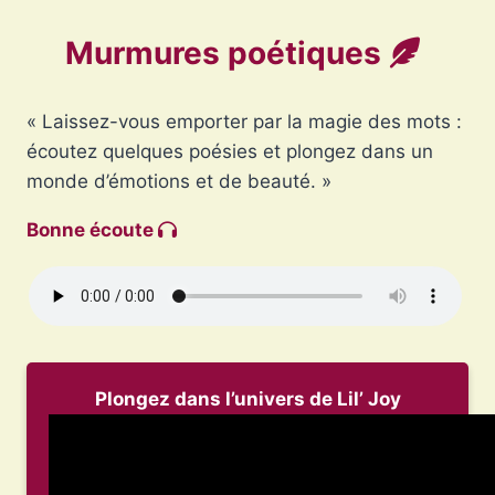
du
cinéma
Murmures poétiques
noir
« Laissez-vous emporter par la magie des mots :
écoutez quelques poésies et plongez dans un
monde d’émotions et de beauté. »
Bonne écoute
Plongez dans l’univers de Lil’ Joy