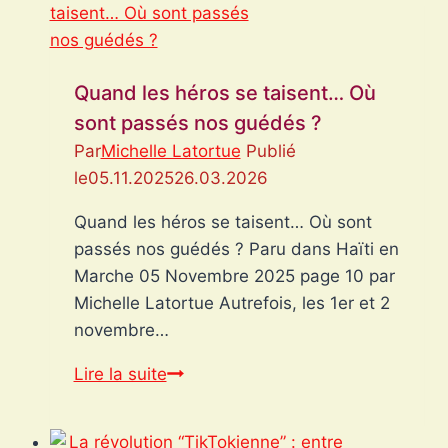
éclatant
à
Miss
Quand les héros se taisent… Où
Universe
sont passés nos guédés ?
Par
Michelle Latortue
Publié
le
05.11.2025
26.03.2026
Quand les héros se taisent… Où sont
passés nos guédés ? Paru dans Haïti en
Marche 05 Novembre 2025 page 10 par
Michelle Latortue Autrefois, les 1er et 2
novembre…
Quand
Lire la suite
les
héros