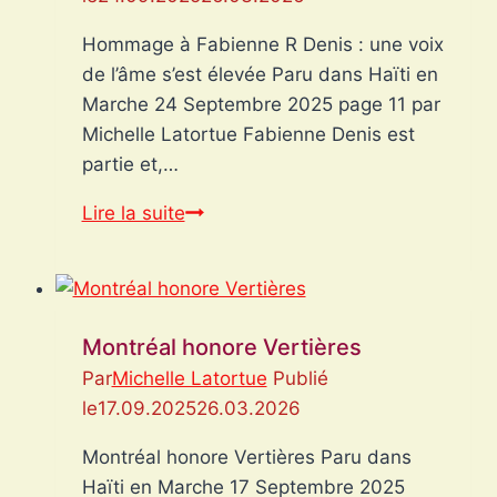
:
Michel
Hommage à Fabienne R Denis : une voix
Soukar,
de l’âme s’est élevée Paru dans Haïti en
invité
Marche 24 Septembre 2025 page 11 par
d’honneur,
Michelle Latortue Fabienne Denis est
et
partie et,…
une
Hommage
Lire la suite
langue
à
en
Fabienne
pleine
R
lumière
Denis
Montréal honore Vertières
:
Par
Michelle Latortue
Publié
une
le
17.09.2025
26.03.2026
voix
de
Montréal honore Vertières Paru dans
l’âme
Haïti en Marche 17 Septembre 2025