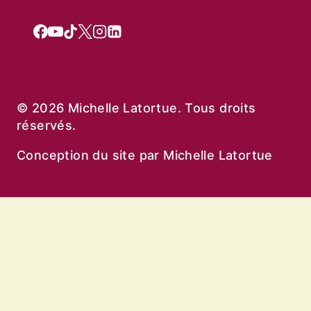
© 2026 Michelle Latortue. Tous droits
réservés.
Conception du site par Michelle Latortue
Ouvrir/fermer
À propos
le
Biographie
menu
Vie d’auteure
Projets et Collaborations
enfant