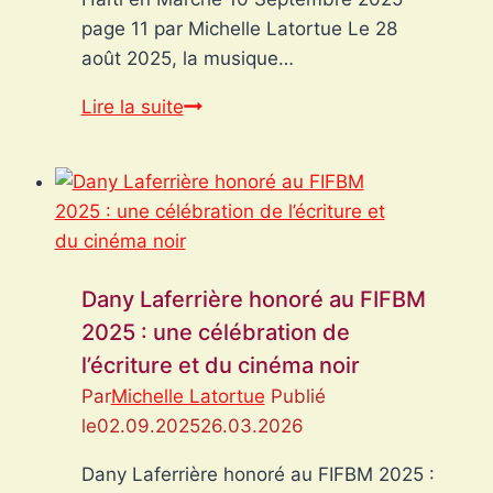
page 11 par Michelle Latortue Le 28
août 2025, la musique…
Gary
Lire la suite
Didier
Perez
:
la
voix
d’un
Dany Laferrière honoré au FIFBM
peuple
2025 : une célébration de
s’éteint
l’écriture et du cinéma noir
dans
Par
Michelle Latortue
Publié
l’indifférence
le
02.09.2025
26.03.2026
Dany Laferrière honoré au FIFBM 2025 :