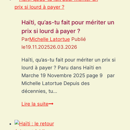
Haïti, qu’as-tu fait pour mériter un
prix si lourd à payer ?
Par
Michelle Latortue
Publié
le
19.11.2025
26.03.2026
Haïti, qu’as-tu fait pour mériter un prix si
lourd à payer ? Paru dans Haïti en
Marche 19 Novembre 2025 page 9 par
Michelle Latortue Depuis des
décennies, tu…
Haïti,
Lire la suite
qu’as-
tu
fait