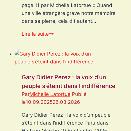
s’est
page 11 par Michelle Latortue « Quand
élevée
une ville étrangère grave notre mémoire
dans sa pierre, cela dit autant…
Montréal
Lire la suite
honore
Vertières
Gary Didier Perez : la voix d’un
peuple s’éteint dans l’indifférence
Par
Michelle Latortue
Publié
le
10.09.2025
26.03.2026
Gary Didier Perez : la voix d’un peuple
s’éteint dans l’indifférence Paru dans
Haïti en Marche 10 Septembre 2025