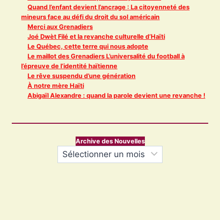
Quand l’enfant devient l’ancrage : La citoyenneté des
mineurs face au défi du droit du sol américain
Merci aux Grenadiers
Joé Dwèt Filé et la revanche culturelle d’Haïti
Le Québec, cette terre qui nous adopte
Le maillot des Grenadiers L’universalité du football à
l’épreuve de l’identité haïtienne
Le rêve suspendu d’une génération
À notre mère Haïti
Abigaïl Alexandre : quand la parole devient une revanche !
Archive des Nouvelles
Archives