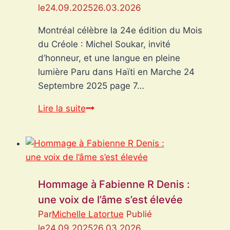
le
24.09.2025
26.03.2026
la
Nation
Montréal célèbre la 24e édition du Mois
haïtienne,
du Créole : Michel Soukar, invité
occasion
d’honneur, et une langue en pleine
17
lumière Paru dans Haïti en Marche 24
octobre
Septembre 2025 page 7…
Montréal
Lire la suite
célèbre
la
24e
édition
du
Hommage à Fabienne R Denis :
Mois
une voix de l’âme s’est élevée
du
Par
Michelle Latortue
Publié
Créole
le
24.09.2025
26.03.2026