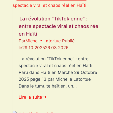
se
taisent…
Où
La révolution “TikTokienne” :
sont
entre spectacle viral et chaos réel
passés
en Haïti
nos
Par
Michelle Latortue
Publié
guédés
le
29.10.2025
26.03.2026
?
La révolution “TikTokienne” : entre
spectacle viral et chaos réel en Haïti
Paru dans Haïti en Marche 29 Octobre
2025 page 13 par Michelle Latortue
Dans le tumulte haïtien, un…
La
Lire la suite
révolution
“TikTokienne”