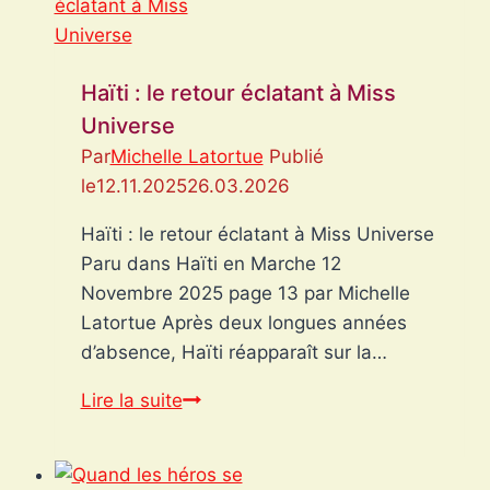
pour
mériter
un
Haïti : le retour éclatant à Miss
prix
Universe
si
Par
Michelle Latortue
Publié
lourd
le
12.11.2025
26.03.2026
à
payer
Haïti : le retour éclatant à Miss Universe
?
Paru dans Haïti en Marche 12
Novembre 2025 page 13 par Michelle
Latortue Après deux longues années
d’absence, Haïti réapparaît sur la…
Haïti
Lire la suite
:
le
retour