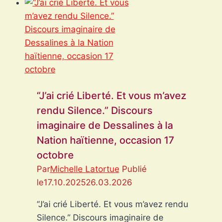
:
entre
spectacle
viral
et
chaos
réel
“J’ai crié Liberté. Et vous m’avez
en
rendu Silence.” Discours
Haïti
imaginaire de Dessalines à la
Nation haïtienne, occasion 17
octobre
Par
Michelle Latortue
Publié
le
17.10.2025
26.03.2026
“J’ai crié Liberté. Et vous m’avez rendu
Silence.” Discours imaginaire de